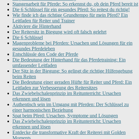
Stangenarbeit für Pferde: So erkennst du, ob dein Pferd bereit ist
Die 6 Schlüssel für ein gesundes Pferd: So reitest du richtig!
Wie finde ich das richtige Grundtempo für mein Pferd? Ein
Leitfaden für Reiter und Trainer
Aktiviere die Hinterhand
Der Reitersitz in Biegung wird oft falsch gelehrt
Die 6 Schlüssel
Magenprobleme bei Pferden: Ursachen und Lösungen für ein
gesundes Pferdeleben
Entschlüssle den Code der Pferde
Die Bedeutung der Hinterhand für das Pferdetraining: Ein
umfassender Leitfaden
Der Sitz in der Biegung: So gelingt die richtige Hilfengebung
beim Reiten
Die Bedeutung einer geraden Hüfte für Reiter und Pferd: Ein
Leitfaden zur Verbesserung des Reitersitzes
Das Zwiebelschalenprinzip im Reitunterricht: Ursachen
erkennen und lösen
Authentisch sein im Umgang mit Pferden: Der Schlüssel zu
einer harmonischen Beziehung
Spat beim Pferd: Ursachen, Symptome und Lösungen
Das Zwiebelschalenprinzip im Reitunterricht: Ursachen
erkennen und lösen
Entdecke die transformative Kraft der Reiterei mit Golden
Moments