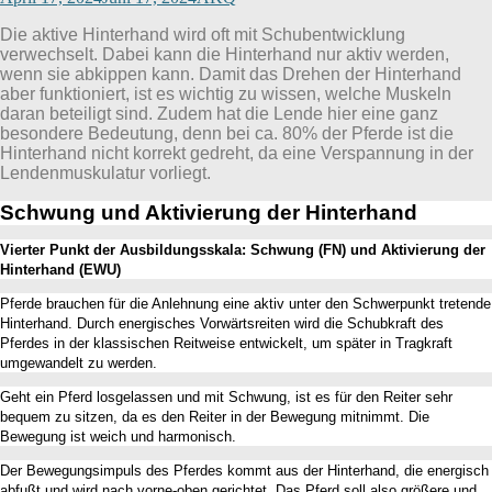
Die aktive Hinterhand wird oft mit Schubentwicklung
verwechselt. Dabei kann die Hinterhand nur aktiv werden,
wenn sie abkippen kann. Damit das Drehen der Hinterhand
aber funktioniert, ist es wichtig zu wissen, welche Muskeln
daran beteiligt sind. Zudem hat die Lende hier eine ganz
besondere Bedeutung, denn bei ca. 80% der Pferde ist die
Hinterhand nicht korrekt gedreht, da eine Verspannung in der
Lendenmuskulatur vorliegt.
Schwung und Aktivierung der Hinterhand
Vierter Punkt der Ausbildungsskala: Schwung (FN) und Aktivierung der
Hinterhand (EWU)
Pferde brauchen für die Anlehnung eine aktiv unter den Schwerpunkt tretende
Hinterhand. Durch energisches Vorwärtsreiten wird die Schubkraft des
Pferdes in der klassischen Reitweise entwickelt, um später in Tragkraft
umgewandelt zu werden.
Geht ein Pferd losgelassen und mit Schwung, ist es für den Reiter sehr
bequem zu sitzen, da es den Reiter in der Bewegung mitnimmt. Die
Bewegung ist weich und harmonisch.
Der Bewegungsimpuls des Pferdes kommt aus der Hinterhand, die energisch
abfußt und wird nach vorne-oben gerichtet. Das Pferd soll also größere und