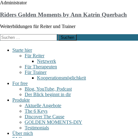
Administrator
Zum
Inhalt
Riders Golden Moments by Ann Katrin Querbach
springen
Weiterbildungen für Reiter und Trainer
Suchen
nach:
Starte hier
Für Reiter
Netzwerk
Für Therapeuten
Für Trainer
Kooperationsmöglichkeit
For free
Blog, YouTube, Podcast
Der Blick beginnt in dir
Produkte
Aktuelle Angebote
The 6 Keys
Discover The Cause
GOLDEN MOMENTS-DIY
Testimonials
Über mich