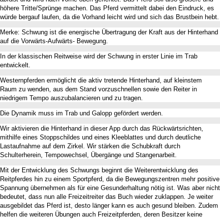
höhere Tritte/Sprünge machen. Das Pferd vermittelt dabei den Eindruck, es
würde bergauf laufen, da die Vorhand leicht wird und sich das Brustbein hebt.
Merke: Schwung ist die energische Übertragung der Kraft aus der Hinterhand
auf die Vorwärts-Aufwärts- Bewegung.
In der klassischen Reitweise wird der Schwung in erster Linie im Trab
entwickelt.
Westernpferden ermöglicht die aktiv tretende Hinterhand, auf kleinstem
Raum zu wenden, aus dem Stand vorzuschnellen sowie den Reiter in
niedrigem Tempo auszubalancieren und zu tragen.
Die Dynamik muss im Trab und Galopp gefördert werden.
Wir aktivieren die Hinterhand in dieser App durch das Rückwärtsrichten,
mithilfe eines Stoppschildes und eines Kleeblattes und durch deutliche
Lastaufnahme auf dem Zirkel. Wir stärken die Schubkraft durch
Schulterherein, Tempowechsel, Übergänge und Stangenarbeit.
Mit der Entwicklung des Schwungs beginnt die Weiterentwicklung des
Reitpferdes hin zu einem Sportpferd, da die Bewegungszentren mehr positive
Spannung übernehmen als für eine Gesunderhaltung nötig ist. Was aber nicht
bedeutet, dass nun alle Freizeitreiter das Buch wieder zuklappen. Je weiter
ausgebildet das Pferd ist, desto länger kann es auch gesund bleiben. Zudem
helfen die weiteren Übungen auch Freizeitpferden, deren Besitzer keine