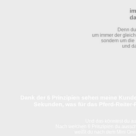
im
da
Denn du
um immer der gleich
sondern um die 
und da
Dank der 6 Prinzipien sehen meine Kunde
Sekunden, was für das Pferd-Reiter-Pa
Und das könntest du au
Nach welchen 6 Prinzipien du aussch
weißt du nach dem Mini Onli