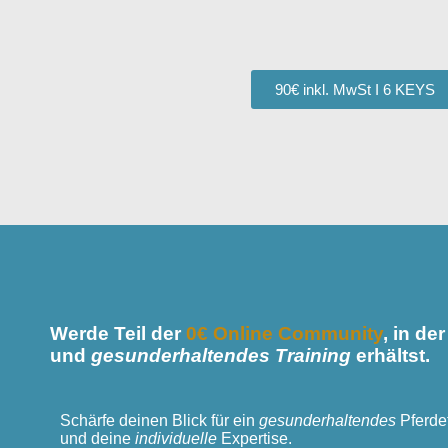
90€ inkl. MwSt I 6 KEYS
Werde Teil der
0€ Online Community
, in d
und
gesunderhaltendes Training
erhältst.
Schärfe deinen Blick
für ein
gesunderhaltendes
Pferdet
und deine
individuelle
Expertise.