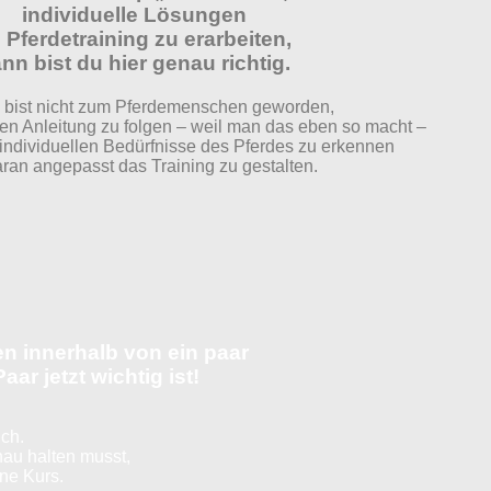
individuelle Lösungen
 Pferdetraining zu erarbeiten,
nn bist du hier genau richtig.
 bist nicht zum Pferdemenschen geworden,
en Anleitung zu folgen – weil man das eben so macht –
individuellen Bedürfnisse des Pferdes zu erkennen
ran angepasst das Training zu gestalten.
n innerhalb von ein paar
ar jetzt wichtig ist!
ch.
au halten musst,
ne Kurs.