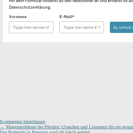
Mit dem Formular forderst du den Newsletter an und erhältst so 
Datenschutzerklärung.
Vorname
E-Mail*
Ja, schick
Kommentar hinterlassen
←
Magenprobleme bei Pferden: Ursachen und Lösungen für ein gesun
Der Reitersitz in Biegung wird oft falsch gelehrt
→