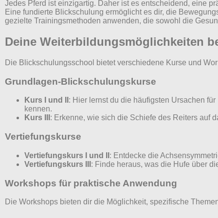
Jedes Pferd ist einzigartig. Daher ist es entscheidend, ein
Eine fundierte Blickschulung ermöglicht es dir, die Bewegun
gezielte Trainingsmethoden anwenden, die sowohl die Gesundh
Deine Weiterbildungsmöglichkeiten
Die Blickschulungsschool bietet verschiedene Kurse und Works
Grundlagen-Blickschulungskurse
Kurs I und II
: Hier lernst du die häufigsten Ursachen 
kennen.
Kurs III
: Erkenne, wie sich die Schiefe des Reiters auf
Vertiefungskurse
Vertiefungskurs I und II
: Entdecke die Achsensymmetrie
Vertiefungskurs III
: Finde heraus, was die Hufe über di
Workshops für praktische Anwendung
Die Workshops bieten dir die Möglichkeit, spezifische Theme