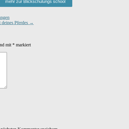
mehr zur Blickschulungs school
ungen
 deines Pferdes
→
ind mit
*
markiert